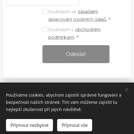
Souhlasím se
zásadami
zpracování osobních údajů.
Souhlasím s
obchodními
podmínkami
.
Odeslat
© 2025 Všechna práva vyhrazena
Používáme cookies, abychom zajistili správné fungování a
Obchodní podmínky
bezpečnost našich stránek. Tím vám můžeme zajistit tu
nejlepší zkušenost při jejich návštěvě.
Ochrana osobních údajů
Kontaktní údaje
Přijmout nezbytné
Přijmout vše
Cookies