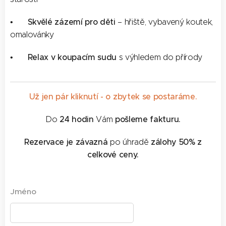
Skvělé zázemí pro děti
• 🛝
– hřiště, vybavený koutek,
omalovánky
Relax v koupacím sudu
• 🧘‍♀️
s výhledem do přírody
Už jen pár
kliknutí - o zbytek se postaráme.
24 hodin
pošleme fakturu.
Do
Vám
Rezervace je závazná
zálohy 50% z
po úhradě
celkové ceny.
Jméno