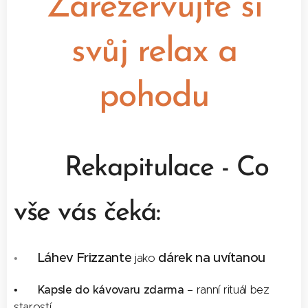
Zarezervujte si
svůj relax a
pohodu
🎁
Rekapitulace - Co
vše vás čeká:
Láhev Frizzante
dárek na uvítanou
• 🍾
jako
Kapsle do kávovaru zdarma
• ☕
– ranní rituál bez
starostí