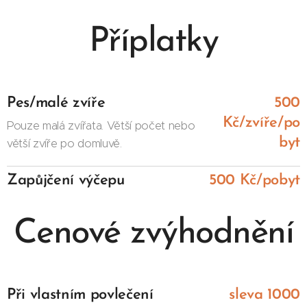
Příplatky
Pes/malé zvíře
500
Kč/zvíře/po
Pouze malá zvířata. Větší počet nebo
byt
větší zvíře po domluvě.
Zapůjčení výčepu
500 Kč/pobyt
Cenové zvýhodnění
Při vlastním povlečení
sleva 1000