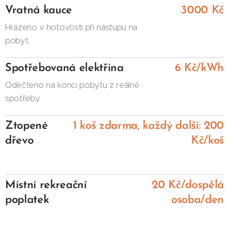
Vratná kauce
3000
Kč
Hrazeno v hotovosti při nástupu na
pobyt.
Spotřebovaná elektřina
6 Kč
/
kWh
Odečteno na konci pobytu z reálné
spotřeby.
Ztopené
1 koš zdarma, každý další: 200
dřevo
Kč/
koš
Místní rekreační
20 Kč/dospělá
poplatek
osoba/den