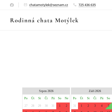
chatamotylek@seznam.cz
725 436 635
Rodinná chata Motýlek