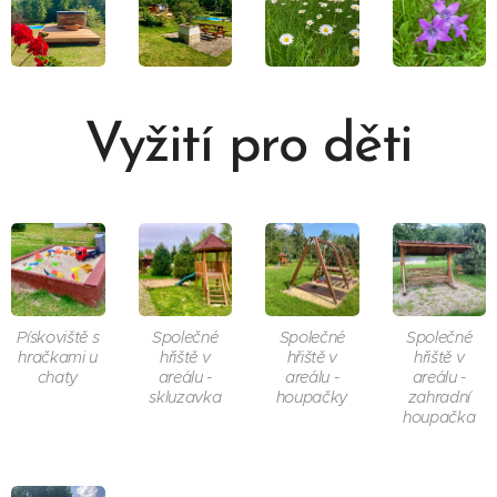
Vyžití pro děti
Pískoviště s
Společné
Společné
Společné
hračkami u
hřiště v
hřiště v
hřiště v
chaty
areálu -
areálu -
areálu -
skluzavka
houpačky
zahradní
houpačka