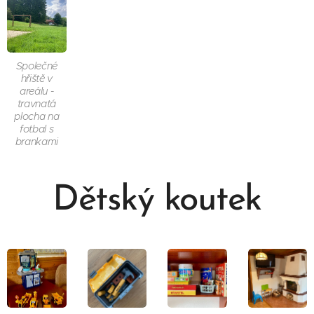
Společné
hřiště v
areálu -
travnatá
plocha na
fotbal s
brankami
Dětský koutek